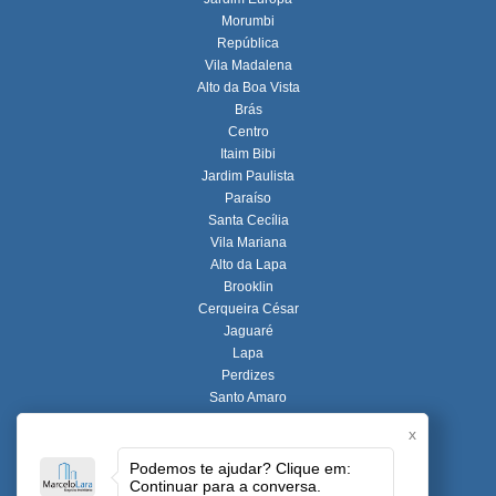
Morumbi
República
Vila Madalena
Alto da Boa Vista
Brás
Centro
Itaim Bibi
Jardim Paulista
Paraíso
Santa Cecília
Vila Mariana
Alto da Lapa
Brooklin
Cerqueira César
Jaguaré
Lapa
Perdizes
Santo Amaro
Vila Nova Conceição
x
Alto de Pinheiros
Butantã
Podemos te ajudar? Clique em:
Continuar para a conversa.
Consolação