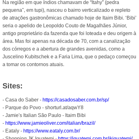
Na região em que índios chamavam de “Itahy” (pedra
pequena", em tupi), nasceu o bairro verticalizado e repleto
de atrações gastronômicas chamado hoje de Itaim Bibi. ʻBibiʼ
seria o apelido de Leopoldo Couto de Magalhães Júnior,
antigo proprietário da fazenda que foi loteada e deu origem à
área. Mas foi apenas na década de 70, com a canalização
dos córregos e a abertura de grandes avenidas, como a
Juscelino Kubitschek e a Faria Lima, que o pedaço começou
a tomar os contornos atuais.
Sites:
- Casa do Saber -
https://casadosaber.com.br/sp/
- Parque do Povo - shorturl.at/aqwY8
- Jamie's Italian São Paulo - Itaim Bibi
-
https://www.jamieoliver.com/italian/brazil/
- Eataly -
https://www.eataly.com.br/
- Shopping JK Iguatemi -
https://iguatemi.com.br/jkiguatemi/