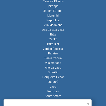
Campos Elíseos
Ipiranga
Jardim Europa
Morumbi
República
Vila Madalena
Alto da Boa Vista
Brás
Centro
Itaim Bibi
Jardim Paulista
Paraíso
Santa Cecília
Vila Mariana
Alto da Lapa
Brooklin
Cerqueira César
Jaguaré
Lapa
Perdizes
Santo Amaro
Vila Nova Conceição
x
Alto de Pinheiros