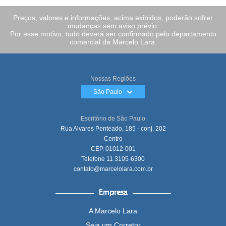
Preços, valores e informações, acima exibidos, poderão sofrer
mudanças sem aviso prévio.
Por esse motivo, tudo deverá ser confirmado pelo departamento
comercial da Marcelo Lara.
Nossas Regiões
São Paulo
Escritório de São Paulo
Rua Alvares Penteado, 185 - conj. 202
Centro
CEP. 01012-001
Telefone
11 3105-6300
contato@marcelolara.com.br
A Marcelo Lara
Seja um Corretor