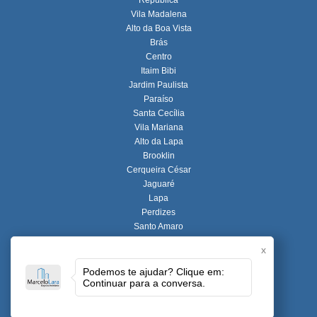
República
Vila Madalena
Alto da Boa Vista
Brás
Centro
Itaim Bibi
Jardim Paulista
Paraíso
Santa Cecília
Vila Mariana
Alto da Lapa
Brooklin
Cerqueira César
Jaguaré
Lapa
Perdizes
Santo Amaro
Vila Nova Conceição
x
Alto de Pinheiros
Butantã
Podemos te ajudar? Clique em:
Continuar para a conversa.
Consolação
Jardim América
Liberdade